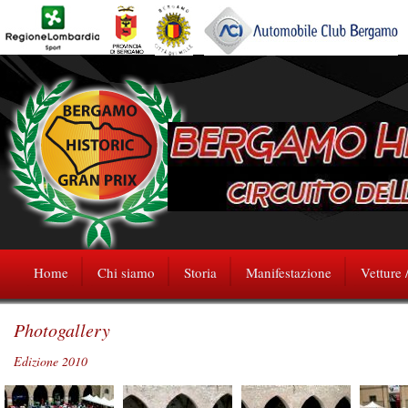
Home
Chi siamo
Storia
Manifestazione
Vetture 
Photogallery
Edizione 2010