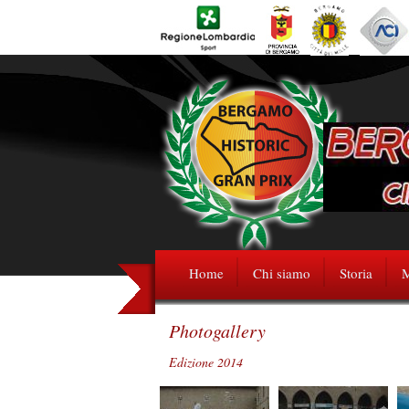
Home
Chi siamo
Storia
M
Photogallery
Edizione 2014